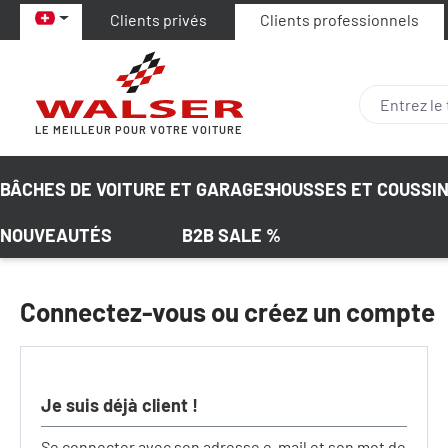
Clients privés
Clients professionnels
ser au contenu principal
Passer à la recherche
Passer à la navigation principale
LE MEILLEUR POUR VOTRE VOITURE
BÂCHES DE VOITURE ET GARAGES
HOUSSES ET COUSSIN
NOUVEAUTÉS
B2B SALE %
Connectez-vous ou créez un compte
Je suis déjà client !
Se connecter avec son adresse e-mail et son mot de