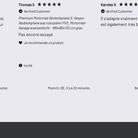
Thomas S
Karsten K
Verified Customer
Verified Customer
té,
Premium Motorrad Abdeckplane S, Vespa-
Il s'adapte vraiment
Abdeckplane aus robustem PVC, Motorrad-
ur
est également très b
Garage wasserdicht - 185x90x110 cm grau
Pas encore essayé
Je recommande ce produit
Incité
inutes
Munich, DE, Il y a 32 minutes
Be