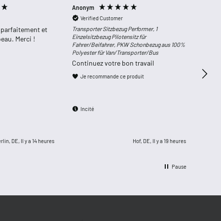
Anonym
Renate
Verified Customer
Ver
 parfaitement et
Transporter Sitzbezug Performer, 1
Premiu
Einzelsitzbezug Pilotensitz für
Seiten
eau. Merci !
Fahrer/Beifahrer, PKW Schonbezug aus 100%
Fronts
Polyester für Van/Transporter/Bus
livra
Continuez votre bon travail
Je 
Je recommande ce produit
Inc
Incité
rlin, DE, Il y a 14 heures
Hof, DE, Il y a 19 heures
Pause