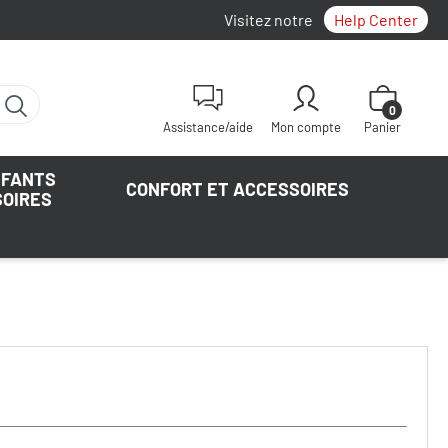
Visitez notre
Help Center
Le panier con
0
Assistance/aide
Mon compte
Panier
NFANTS
CONFORT ET ACCESSOIRES
SOIRES