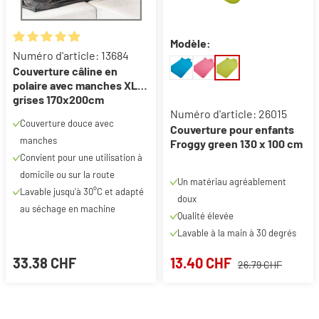
Modèle:
Note moyenne de 4.98 sur 5 étoiles
Numéro d'article: 13684
Couverture câline en
polaire avec manches XL
grises 170x200cm
Numéro d'article: 26015
Couverture douce avec
Couverture pour enfants
manches
Froggy green 130 x 100 cm
Convient pour une utilisation à
domicile ou sur la route
Un matériau agréablement
Lavable jusqu'à 30°C et adapté
doux
au séchage en machine
Qualité élevée
Lavable à la main à 30 degrés
33.38 CHF
13.40 CHF
26.79 CHF