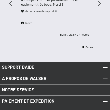
Je rec
également très beau. Merci !
Je recommande ce produit
Incité
Incité
Berlin, DE, Il y a 4 heures
Pause
SUPPORT D'AIDE
A PROPOS DE WALSER
NOTRE SERVICE
PAIEMENT ET EXPÉDITION