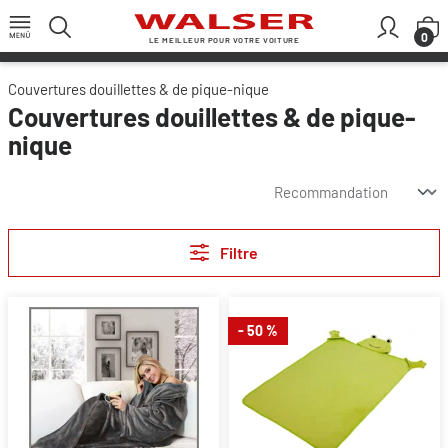
Passer au contenu principal
L
0
LE MEILLEUR POUR VOTRE VOITURE
Couvertures douillettes & de pique-nique
Couvertures douillettes & de pique-
nique
Filtre
- 50 %