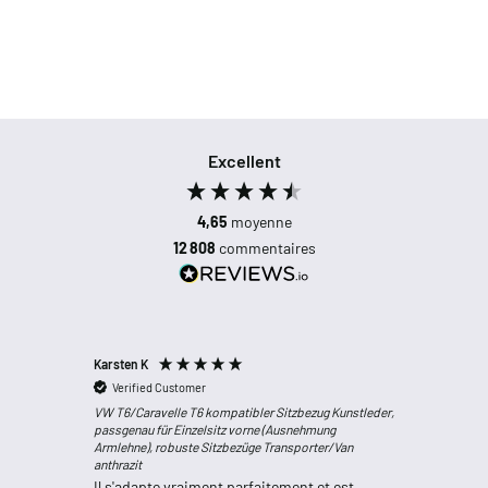
Excellent
4,65
moyenne
12 808
commentaires
Karsten K
Anonym
Verified Customer
Verifi
VW T6/Caravelle T6 kompatibler Sitzbezug Kunstleder,
Transport
passgenau für Einzelsitz vorne (Ausnehmung
Pilotensi
Armlehne), robuste Sitzbezüge Transporter/Van
100% Poly
anthrazit
Continue
Il s'adapte vraiment parfaitement et est