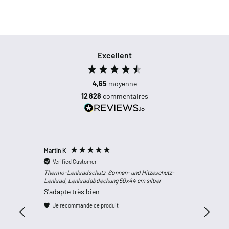
Excellent
4,65
moyenne
12 828
commentaires
Martin K
Reinhold
Verified Customer
Verifi
Thermo-Lenkradschutz, Sonnen- und Hitzeschutz-
Tout fo
Lenkrad, Lenkradabdeckung 50x44 cm silber
S'adapte très bien
Je recommande ce produit