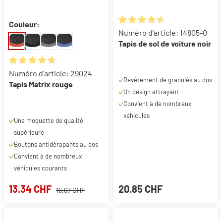
Couleur:
Note moyenne de 4.56 sur 5 ét
Numéro d'article: 14805-0
Tapis de sol de voiture noir
Note moyenne de 4.67 sur 5 étoiles
Numéro d'article: 29024
Revêtement de granulés au dos
Tapis Matrix rouge
Un design attrayant
Convient à de nombreux
véhicules
Une moquette de qualité
supérieure
Boutons antidérapants au dos
Convient à de nombreux
véhicules courants
13.34 CHF
20.85 CHF
16.67 CHF