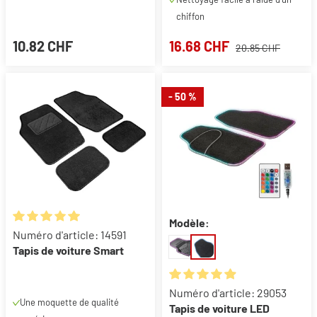
chiffon
10.82 CHF
16.68 CHF
20.85 CHF
- 50 %
Modèle:
Note moyenne de 5 sur 5 étoiles
Numéro d'article: 14591
Tapis de voiture Smart
Note moyenne de 4.95 sur 5 ét
Numéro d'article: 29053
Une moquette de qualité
Tapis de voiture LED