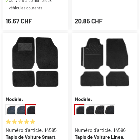
Convient à de nombreux
véhicules courants
16.67 CHF
20.85 CHF
Modèle:
Modèle:
Note moyenne de 5 sur 5 étoiles
Numéro d'article: 14585
Numéro d'article: 14586
Tapis de Voiture Smart,
Tapis de Voiture Linea,