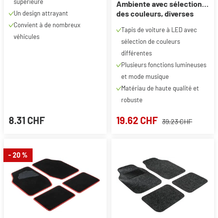
supérieure
Ambiente avec sélection
des couleurs, diverses
Un design attrayant
fonctions d'éclairage et
Convient à de nombreux
Tapis de voiture à LED avec
télécommande pour
véhicules
sélection de couleurs
l'éclairage d'ambiance
différentes
Plusieurs fonctions lumineuses
et mode musique
Matériau de haute qualité et
robuste
8.31 CHF
19.62 CHF
39.23 CHF
- 20 %