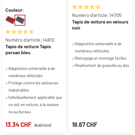
Couleur:
Note moyenne de 5 sur 5 étoil
Numéro d'article: 14705
Tapis de voiture en velours
noir
Note moyenne de 4.87 sur 5 étoiles
Numéro d'article: 14810
Adaptation universelle à de
Tapis de voiture Tapis
nombreux véhicules
persan bleu
Nettoyage et montage faciles
Revêtement de granulés au dos
Adaptation universelle à de
nombreux véhicules
Protège contre les salissures
indésirables
Individuellement applicable que
ce soit en voiture, à la maison
ou au bureau
13.34 CHF
16.67 CHF
16.67 CHF