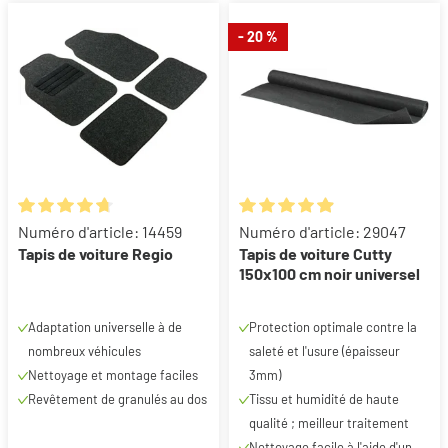
- 20 %
Note moyenne de 4.8 sur 5 étoiles
Note moyenne de 4.95 sur 5 ét
Numéro d'article: 14459
Numéro d'article: 29047
Tapis de voiture Regio
Tapis de voiture Cutty
150x100 cm noir universel
Adaptation universelle à de
Protection optimale contre la
nombreux véhicules
saleté et l'usure (épaisseur
Nettoyage et montage faciles
3mm)
Revêtement de granulés au dos
Tissu et humidité de haute
qualité ; meilleur traitement
Nettoyage facile à l'aide d'un