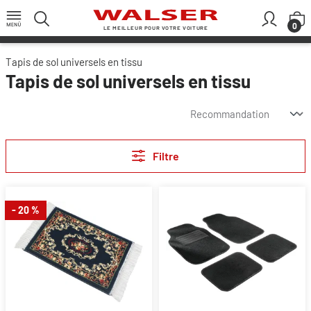
Passer au contenu principal
L
0
LE MEILLEUR POUR VOTRE VOITURE
Tapis de sol universels en tissu
Tapis de sol universels en tissu
Filtre
- 20 %