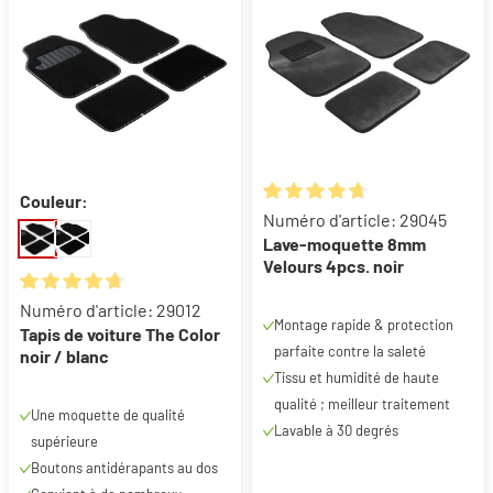
Couleur:
Note moyenne de 4.78 sur 5 ét
Numéro d'article: 29045
Lave-moquette 8mm
Velours 4pcs. noir
Note moyenne de 4.83 sur 5 étoiles
Numéro d'article: 29012
Montage rapide & protection
Tapis de voiture The Color
parfaite contre la saleté
noir / blanc
Tissu et humidité de haute
qualité ; meilleur traitement
Une moquette de qualité
Lavable à 30 degrés
supérieure
Boutons antidérapants au dos