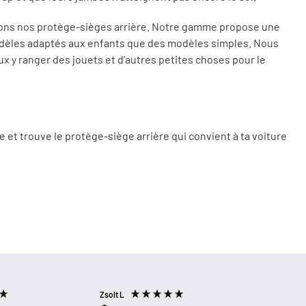
ons nos protège-sièges arrière. Notre gamme propose une
odèles adaptés aux enfants que des modèles simples. Nous
 y ranger des jouets et d'autres petites choses pour le
t trouve le protège-siège arrière qui convient à ta voiture
Zsolt L
Thoma
Verified Customer
Ver