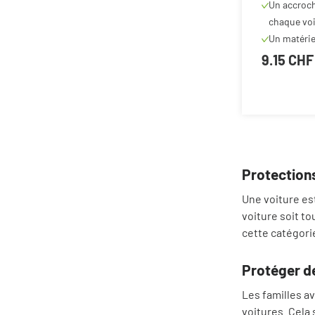
chaque voi
Un matérie
9.15 CHF
Protections
Une voiture est
voiture soit t
cette catégori
Protéger de
Les familles a
voitures. Cela