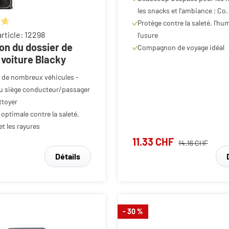
Protège contre la saleté, l'hum
ne de 4.8 sur 5 étoiles
rticle: 12298
l'usure
on du dossier de
Compagnon de voyage idéal
 voiture Blacky
 de nombreux véhicules -
u siège conducteur/passager
ttoyer
optimale contre la saleté,
et les rayures
11.33 CHF
14.16 CHF
Détails
- 30 %