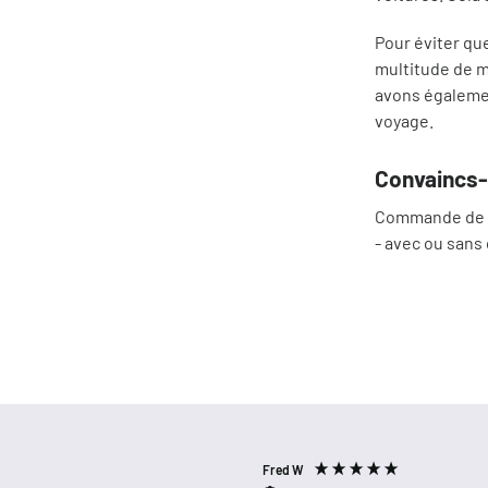
Pour éviter q
multitude de m
avons égalemen
voyage.
Convaincs-t
Commande de pr
- avec ou sans 
Fred W
Verified Customer