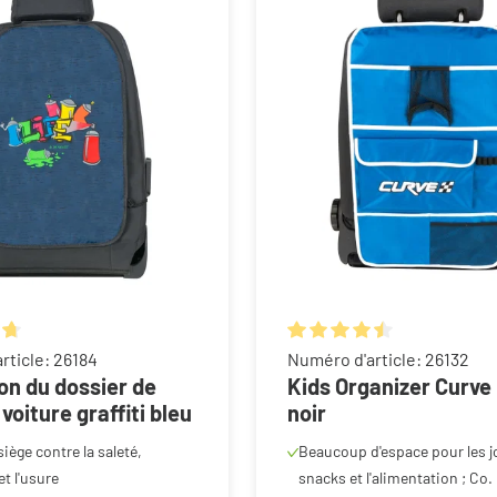
ne de 4.75 sur 5 étoiles
Note moyenne de 4.5 sur 5 
rticle: 26184
Numéro d'article: 26132
on du dossier de
Kids Organizer Curve 
voiture graffiti bleu
noir
siège contre la saleté,
Beaucoup d'espace pour les jo
et l'usure
snacks et l'alimentation ; Co.
e-regard absolu dans
Protège le siège de la saleté e