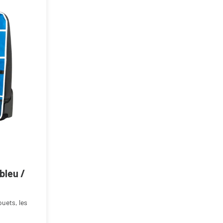
étoiles
bleu /
uets, les
t de