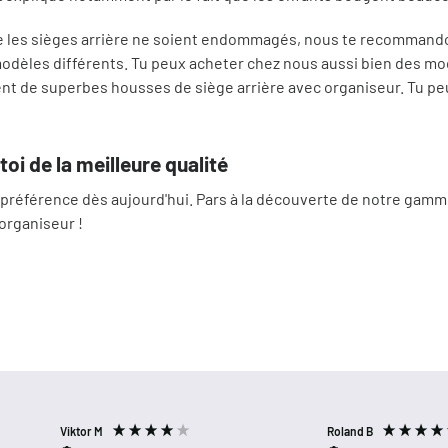
ue les sièges arrière ne soient endommagés, nous te recommand
odèles différents. Tu peux acheter chez nous aussi bien des m
t de superbes housses de siège arrière avec organiseur. Tu peux
oi de la meilleure qualité
éférence dès aujourd'hui. Pars à la découverte de notre gamme e
organiseur !
Viktor M
Roland B
Verified Customer
Verified Customer