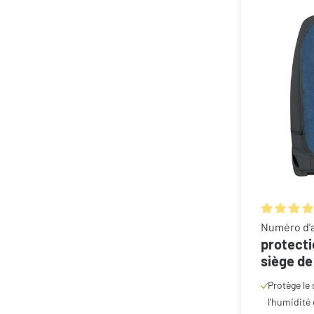
Note moyen
Numéro d'a
protecti
siège de 
Protège le 
l'humidité 
Un accroch