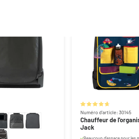
Note moyenne de 4.8 sur 5 
Numéro d'article: 30145
Chauffeur de l'organi
Jack
Beaucoup d'espace pour les 
les snacks et l'ambiance ; Co.