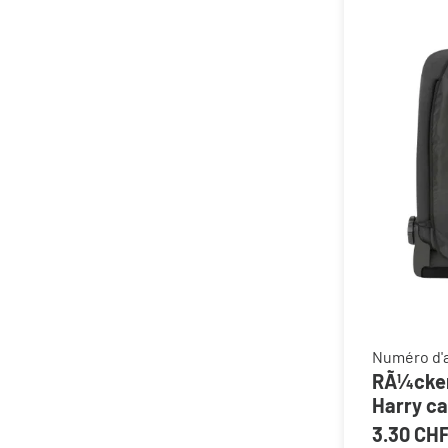
Numéro d'a
RÃ¼cken
Harry c
3.30 CH