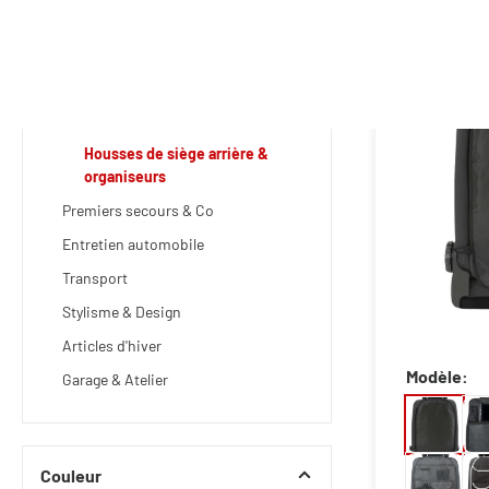
Confort en voiture
Sacs et organiseurs
Sacs de coffre
Housses de siège arrière &
organiseurs
Premiers secours & Co
Entretien automobile
Transport
Stylisme & Design
Articles d'hiver
Modèle:
Garage & Atelier
Couleur