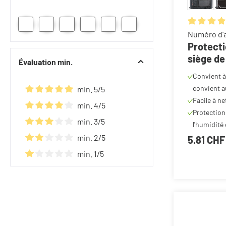
Note moyen
Numéro d'a
Protecti
siège de
Évaluation min.
Convient à
convient a
min. 5/5
Facile à ne
Ajouter un filtre : Note minimale de 5 sur 5 étoiles
min. 4/5
Protection 
Ajouter un filtre : Note minimale de 4 sur 5 étoiles
min. 3/5
l'humidité 
Ajouter un filtre : Note minimale de 3 sur 5 étoiles
min. 2/5
5.81 CHF
Ajouter un filtre : Note minimale de 2 sur 5 étoiles
min. 1/5
Ajouter un filtre : Note minimale de 1 sur 5 étoiles