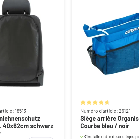
Note moyenne de 4.8 sur 5 
rticle: 18513
Numéro d'article: 26121
lehnenschutz
Siège arrière Organi
a. 40x62cm schwarz
Courbe bleu / noir
F
S'installe entre deux sièges p
Détails
enfants