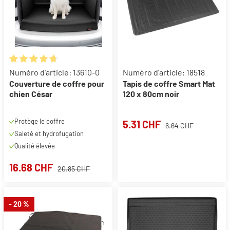
Note moyenne de 4.75 sur 5 étoiles
Numéro d'article: 13610-0
Numéro d'article: 18518
Couverture de coffre pour
Tapis de coffre Smart Mat
chien César
120 x 80cm noir
Protège le coffre
5.31 CHF
6.64 CHF
Saleté et hydrofugation
Qualité élevée
16.68 CHF
20.85 CHF
- 20 %