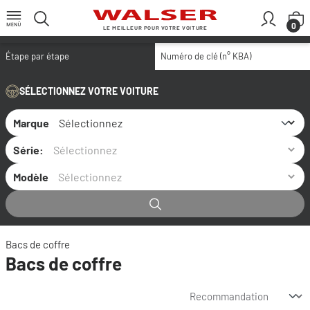
Passer au contenu principal
L
0
LE MEILLEUR POUR VOTRE VOITURE
Étape par étape
Numéro de clé (n° KBA)
SÉLECTIONNEZ VOTRE VOITURE
Marque
Série:
Modèle
Bacs de coffre
Bacs de coffre