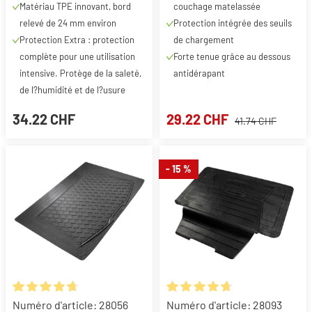
Matériau TPE innovant, bord
couchage matelassée
relevé de 24 mm environ
Protection intégrée des seuils
Protection Extra : protection
de chargement
complète pour une utilisation
Forte tenue grâce au dessous
intensive. Protège de la saleté,
antidérapant
de l?humidité et de l?usure
34.22 CHF
29.22 CHF
41.74 CHF
- 15 %
Note moyenne de 4.8 sur 5 étoiles
Note moyenne de 4.8 sur 5 éto
Numéro d'article: 28056
Numéro d'article: 28093