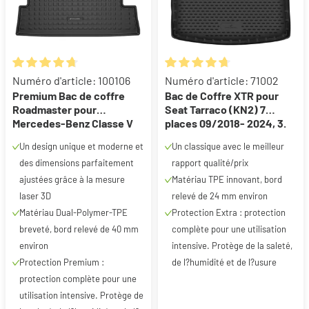
Note moyenne de 4.87 sur 5 étoiles
Note moyenne de 4.86 sur 5 ét
Numéro d'article: 100106
Numéro d'article: 71002
Premium Bac de coffre
Bac de Coffre XTR pour
Roadmaster pour
Seat Tarraco (KN2) 7
Mercedes-Benz Classe V
places 09/2018- 2024, 3.
03/2014-auj., EQV (W447)
rangée pliée (tapis long)
Un design unique et moderne et
Un classique avec le meilleur
06/2020-auj.
des dimensions parfaitement
rapport qualité/prix
ajustées grâce à la mesure
Matériau TPE innovant, bord
laser 3D
relevé de 24 mm environ
Matériau Dual-Polymer-TPE
Protection Extra : protection
breveté, bord relevé de 40 mm
complète pour une utilisation
environ
intensive. Protège de la saleté,
Protection Premium :
de l?humidité et de l?usure
protection complète pour une
utilisation intensive. Protège de