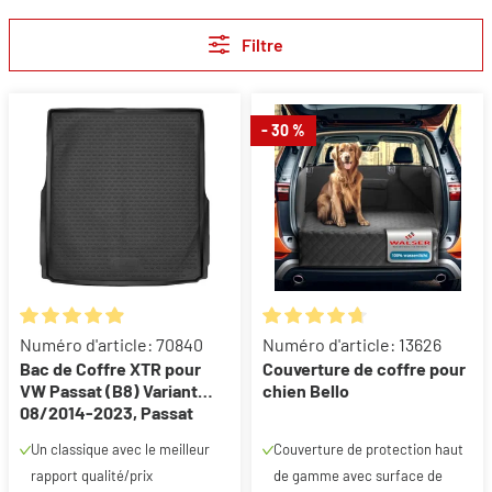
Filtre
- 30 %
Note moyenne de 4.98 sur 5 étoiles
Note moyenne de 4.75 sur 5 ét
Numéro d'article: 70840
Numéro d'article: 13626
Bac de Coffre XTR pour
Couverture de coffre pour
VW Passat (B8) Variant
chien Bello
08/2014-2023, Passat
Alltrack (B8) Variant
Un classique avec le meilleur
Couverture de protection haut
05/2015-auj.
rapport qualité/prix
de gamme avec surface de