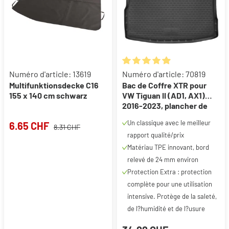
Note moyenne de 4.91 sur 5 ét
Numéro d'article: 13619
Numéro d'article: 70819
Multifunktionsdecke C16
Bac de Coffre XTR pour
155 x 140 cm schwarz
VW Tiguan II (AD1, AX1)
2016-2023, plancher de
chargement supérieur
Un classique avec le meilleur
6.65 CHF
8.31 CHF
rapport qualité/prix
Matériau TPE innovant, bord
relevé de 24 mm environ
Protection Extra : protection
complète pour une utilisation
intensive. Protège de la saleté,
de l?humidité et de l?usure