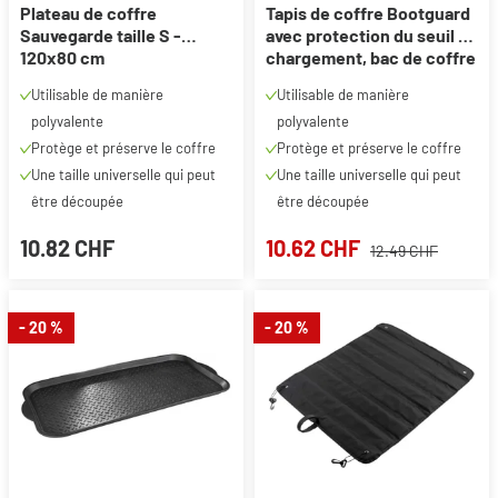
Plateau de coffre
Tapis de coffre Bootguard
Sauvegarde taille S -
avec protection du seuil de
120x80 cm
chargement, bac de coffre
découpable avec
Utilisable de manière
Utilisable de manière
protection de pare-chocs
polyvalente
polyvalente
120x76x39cm
Protège et préserve le coffre
Protège et préserve le coffre
Une taille universelle qui peut
Une taille universelle qui peut
être découpée
être découpée
10.82 CHF
10.62 CHF
12.49 CHF
- 20 %
- 20 %