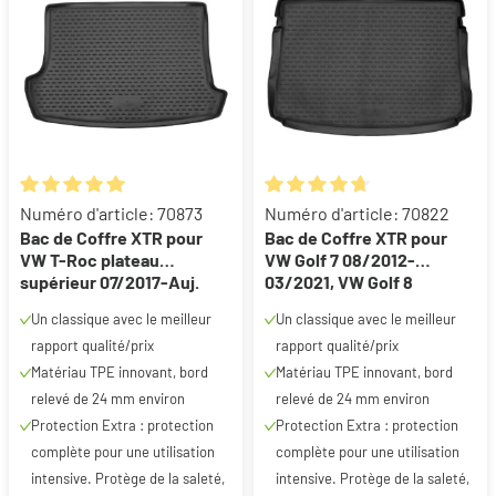
Note moyenne de 5 sur 5 étoiles
Note moyenne de 4.85 sur 5 ét
Numéro d'article: 70873
Numéro d'article: 70822
Bac de Coffre XTR pour
Bac de Coffre XTR pour
VW T-Roc plateau
VW Golf 7 08/2012-
supérieur 07/2017-Auj.
03/2021, VW Golf 8
07/2019-2020
Un classique avec le meilleur
Un classique avec le meilleur
rapport qualité/prix
rapport qualité/prix
Matériau TPE innovant, bord
Matériau TPE innovant, bord
relevé de 24 mm environ
relevé de 24 mm environ
Protection Extra : protection
Protection Extra : protection
complète pour une utilisation
complète pour une utilisation
intensive. Protège de la saleté,
intensive. Protège de la saleté,