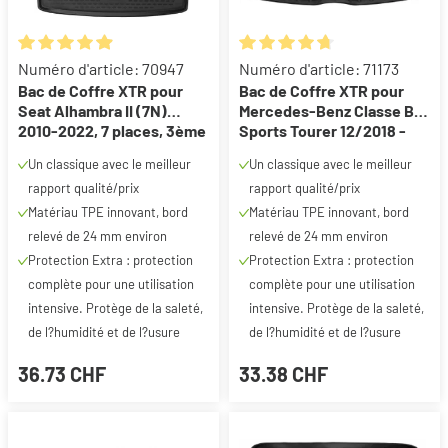
Note moyenne de 4.89 sur 5 étoiles
Note moyenne de 4.83 sur 5 ét
Numéro d'article: 70947
Numéro d'article: 71173
Bac de Coffre XTR pour
Bac de Coffre XTR pour
Seat Alhambra II (7N)
Mercedes-Benz Classe B
2010-2022, 7 places, 3ème
Sports Tourer 12/2018 -
rangée repliée (tapis long)
auj.
Un classique avec le meilleur
Un classique avec le meilleur
rapport qualité/prix
rapport qualité/prix
Matériau TPE innovant, bord
Matériau TPE innovant, bord
relevé de 24 mm environ
relevé de 24 mm environ
Protection Extra : protection
Protection Extra : protection
complète pour une utilisation
complète pour une utilisation
intensive. Protège de la saleté,
intensive. Protège de la saleté,
de l?humidité et de l?usure
de l?humidité et de l?usure
36.73 CHF
33.38 CHF