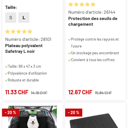
Taille:
Note moyenne de 4.89 sur 5 ét
Numéro d'article: 26144
S
L
Protection des seuils de
chargement
Note moyenne de 4.98 sur 5 étoiles
Numéro d'article: 28101
Protège contre les rayures et
Plateau polyvalent
l'usure
Safetray L noir
Un stockage peu encombrant
Convient à tous les coffres
Taille: 99 x 47 x 3 cm
Polyvalence d'utilisation
Robuste et durable
11.33 CHF
12.67 CHF
14.16 CHF
15.84 CHF
- 20 %
- 20 %