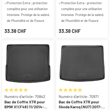
Protection Extra : protection
Protection Extra : protection
complète pour une utilisation
complète pour une utilisation
intensive. Protège de la saleté,
intensive. Protège de la saleté,
de l?humidité et de l?usure
de l?humidité et de l?usure
33.38 CHF
33.38 CHF
Note moyenne de 4.89 sur 5 étoiles
Note moyenne de 4.93 sur 5 ét
Numéro d'article: 70842
Numéro d'article: 70971
Bac de Coffre XTR pour
Bac de Coffre XTR pour
BMW X1 (F48) 11/2014-
Skoda Karoq (NU7) 2017-