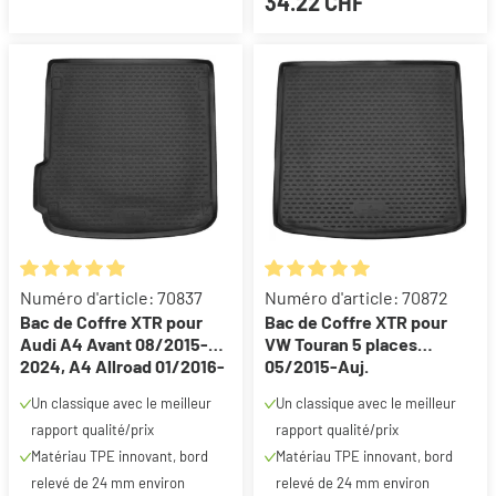
34.22 CHF
Note moyenne de 4.95 sur 5 étoiles
Note moyenne de 5 sur 5 étoil
Numéro d'article: 70837
Numéro d'article: 70872
Bac de Coffre XTR pour
Bac de Coffre XTR pour
Audi A4 Avant 08/2015-
VW Touran 5 places
2024, A4 Allroad 01/2016-
05/2015-Auj.
Auj.
Un classique avec le meilleur
Un classique avec le meilleur
rapport qualité/prix
rapport qualité/prix
Matériau TPE innovant, bord
Matériau TPE innovant, bord
relevé de 24 mm environ
relevé de 24 mm environ