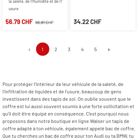
la saleté, de l?humidité et de l?
usure
56.79 CHF
34.22 CHF
66.81 CHF
Page
Page
Page
Page
Page
1
2
3
4
5
Pour protéger l'intérieur de leur véhicule de la saleté, de
l'infiltration de liquides et de l'usure, beaucoup de gens
investissent dans des tapis de sol. On oublie souvent que le
coffre est lui aussi souvent soumis à une forte sollicitation et
qu'il doit être équipé en conséquence. C'est pourquoi nous
proposons dans notre boutique en ligne Walser un tapis de
coffre adapté à ton véhicule, également appelé bac de coffre.
Que tu cherches un bac de coffre pour ton Audi ou ta BMW, tu