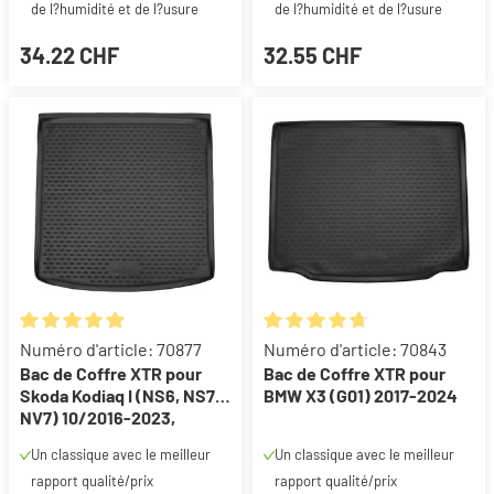
de l?humidité et de l?usure
de l?humidité et de l?usure
34.22 CHF
32.55 CHF
Note moyenne de 4.91 sur 5 étoiles
Note moyenne de 4.87 sur 5 ét
Numéro d'article: 70877
Numéro d'article: 70843
Bac de Coffre XTR pour
Bac de Coffre XTR pour
Skoda Kodiaq I (NS6, NS7,
BMW X3 (G01) 2017-2024
NV7) 10/2016-2023,
plancher de chargement
Un classique avec le meilleur
Un classique avec le meilleur
supérieur
rapport qualité/prix
rapport qualité/prix