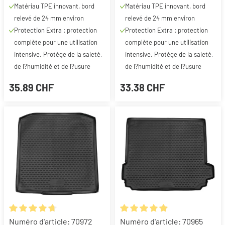
Matériau TPE innovant, bord
Matériau TPE innovant, bord
relevé de 24 mm environ
relevé de 24 mm environ
Protection Extra : protection
Protection Extra : protection
complète pour une utilisation
complète pour une utilisation
intensive. Protège de la saleté,
intensive. Protège de la saleté,
de l?humidité et de l?usure
de l?humidité et de l?usure
35.89 CHF
33.38 CHF
Note moyenne de 4.76 sur 5 étoiles
Note moyenne de 4.95 sur 5 ét
Numéro d'article: 70972
Numéro d'article: 70965