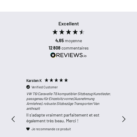
Excellent
4,65
moyenne
12 808
commentaires
Karsten K
Anonym
Verified Customer
Verifi
VW T6/Caravelle T6 kompatibler Sitzbezug Kunstleder,
Transport
passgenau für Einzelsitz vorne (Ausnehmung
Pilotensi
Armlehne), robuste Sitzbezüge Transporter/Van
100% Poly
anthrazit
Continue
Il s'adapte vraiment parfaitement et est
Je rec
également très beau. Merci !
Je recommande ce produit