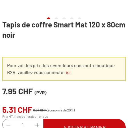
Tapis de coffre Smart Mat 120 x 80cm
noir
Pour voir les prix des revendeurs dans notre boutique
B2B, veuillez vous connecter
ici
.
7.95 CHF
(PVR)
5.31 CHF
Prix de vente :
6.64 CHF
(économie de 20%)
Prix HT, frais de livraison en sus
Quantité de produit : Entrez la quantité souhai
AJOUTER AU PANIER