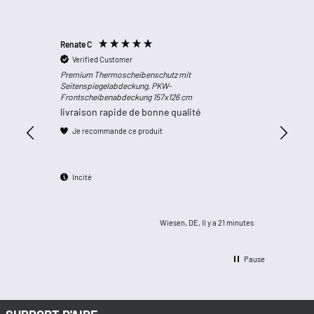
Renate C
Anonym
Verified Customer
Verifi
Premium Thermoscheibenschutz mit
PKW Sitza
Seitenspiegelabdeckung, PKW-
Sitzaufle
Frontscheibenabdeckung 157x126 cm
0190de17
livraison rapide de bonne qualité
pour Mi
unique
Je recommande ce produit
Je rec
Incité
Incité
Wiesen, DE, Il y a 21 minutes
Pause