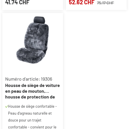
41.74 CHF
52.62 CHF
75.17 CHF
Numéro d'article: 19306
Housse de siège de voiture
en peau de mouton,
housse de protection de
siège de voiture pour siège
Housse de siège confortable -
conducteur ou passager
Peau d'agneau naturelle et
anthracite
douce pour un trajet
confortable - convient pour le