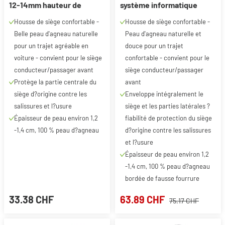
12-14mm hauteur de
système informatique
fourrure, 1 pièce
ZIPP, 1 pièce
Housse de siège confortable -
Housse de siège confortable -
Belle peau d'agneau naturelle
Peau d'agneau naturelle et
pour un trajet agréable en
douce pour un trajet
voiture - convient pour le siège
confortable - convient pour le
conducteur/passager avant
siège conducteur/passager
Protège la partie centrale du
avant
siège d?origine contre les
Enveloppe intégralement le
salissures et l?usure
siège et les parties latérales ?
Épaisseur de peau environ 1,2
fiabilité de protection du siège
-1,4 cm, 100 % peau d?agneau
d?origine contre les salissures
et l?usure
Épaisseur de peau environ 1,2
-1,4 cm, 100 % peau d?agneau
bordée de fausse fourrure
33.38 CHF
63.89 CHF
75.17 CHF