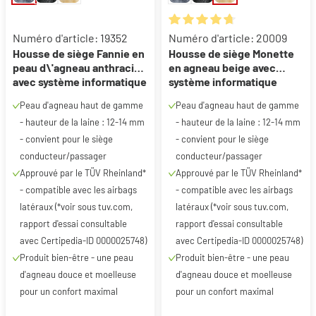
Note moyenne de 4.84 sur 5 ét
Numéro d'article: 19352
Numéro d'article: 20009
Housse de siège Fannie en
Housse de siège Monette
peau d\'agneau anthracite
en agneau beige avec
avec système informatique
système informatique
ZIPP
ZIPP, 1 pièce
Peau d'agneau haut de gamme
Peau d'agneau haut de gamme
- hauteur de la laine : 12-14 mm
- hauteur de la laine : 12-14 mm
- convient pour le siège
- convient pour le siège
conducteur/passager
conducteur/passager
Approuvé par le TÜV Rheinland*
Approuvé par le TÜV Rheinland*
- compatible avec les airbags
- compatible avec les airbags
latéraux (*voir sous tuv.com,
latéraux (*voir sous tuv.com,
rapport d'essai consultable
rapport d'essai consultable
avec Certipedia-ID 0000025748)
avec Certipedia-ID 0000025748)
Produit bien-être - une peau
Produit bien-être - une peau
d'agneau douce et moelleuse
d'agneau douce et moelleuse
pour un confort maximal
pour un confort maximal