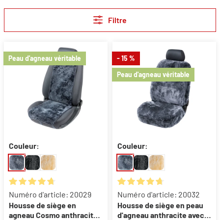
Filtre
Peau d'agneau véritable
- 15 %
Peau d'agneau véritable
Couleur:
Couleur:
Note moyenne de 4.72 sur 5 étoiles
Note moyenne de 4.8 sur 5 éto
Numéro d'article: 20029
Numéro d'article: 20032
Housse de siège en
Housse de siège en peau
agneau Cosmo anthracite
d'agneau anthracite avec