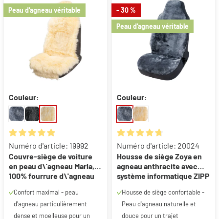
Peau d'agneau véritable
- 30 %
Peau d'agneau véritable
Couleur:
Couleur:
Note moyenne de 4.95 sur 5 étoiles
Note moyenne de 4.75 sur 5 ét
Numéro d'article: 19992
Numéro d'article: 20024
Couvre-siège de voiture
Housse de siège Zoya en
en peau d\'agneau Marla,
agneau anthracite avec
100% fourrure d\'agneau
système informatique ZIPP
de première qualité,
pour les siège à haut
Confort maximal - peau
Housse de siège confortable -
couvre-siège de voiture en
dossier, 1 pièce
d'agneau particulièrement
Peau d'agneau naturelle et
peau d\'agneau beige, 1
pièce
dense et moelleuse pour un
douce pour un trajet