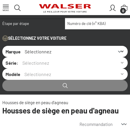
Passer au contenu principal
L
0
LE MEILLEUR POUR VOTRE VOITURE
Étape par étape
Numéro de clé (n° KBA)
SÉLECTIONNEZ VOTRE VOITURE
Marque
Série:
Modèle
Housses de siège en peau d'agneau
Housses de siège en peau d'agneau