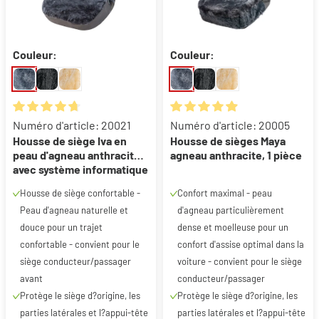
Couleur:
Couleur:
Note moyenne de 4.77 sur 5 étoiles
Note moyenne de 4.94 sur 5 ét
Numéro d'article: 20021
Numéro d'article: 20005
Housse de siège Iva en
Housse de sièges Maya
peau d'agneau anthracite
agneau anthracite, 1 pièce
avec système informatique
ZIPP, 1 pièce
Housse de siège confortable -
Confort maximal - peau
Peau d'agneau naturelle et
d'agneau particulièrement
douce pour un trajet
dense et moelleuse pour un
confortable - convient pour le
confort d'assise optimal dans la
siège conducteur/passager
voiture - convient pour le siège
avant
conducteur/passager
Protège le siège d?origine, les
Protège le siège d?origine, les
parties latérales et l?appui-tête
parties latérales et l?appui-tête