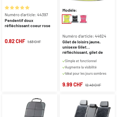
Modèle:
Note moyenne de 5 sur 5 étoiles
Numéro d'article: 44397
Pendentif doux
réfléchissant coeur rose
Numéro d'article: 44624
0.82 CHF
Gilet de loisirs jaune,
1.63 CHF
unisexe Gilet
réfléchissant, gilet de
course, gilet fluorescent
Simple et fonctionnel
taille S/M
Augmente la visibilité
Idéal pour les jours sombres
9.99 CHF
12.49 CHF