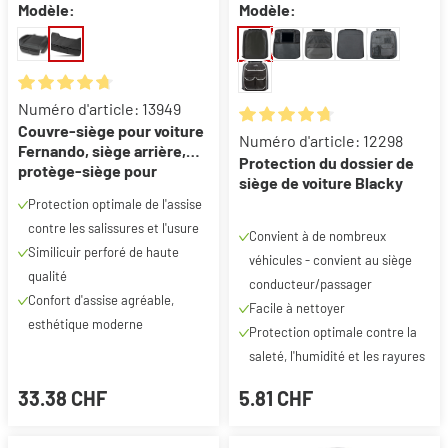
Modèle:
Modèle:
Note moyenne de 4.87 sur 5 étoiles
Numéro d'article: 13949
Couvre-siège pour voiture
Note moyenne de 4.8 sur 5 éto
Numéro d'article: 12298
Fernando, siège arrière,
Protection du dossier de
protège-siège pour
siège de voiture Blacky
voiture 1 pièce, noir
Protection optimale de l'assise
contre les salissures et l'usure
Convient à de nombreux
Similicuir perforé de haute
véhicules - convient au siège
qualité
conducteur/passager
Confort d'assise agréable,
Facile à nettoyer
esthétique moderne
Protection optimale contre la
saleté, l'humidité et les rayures
33.38 CHF
5.81 CHF