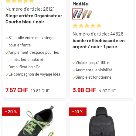
Modèle:
Note moyenne de 4.8 sur 5 étoiles
Numéro d'article: 26121
Siège arrière Organisateur
Courbe bleu / noir
Note moyenne de 5 sur 5 étoil
Numéro d'article: 44526
S'installe entre deux sièges
bande réfléchissante en
pour enfants
argent / noir - 1 paire
Amplement d'espace pour les
jouets, les snacks et
Visible jusqu'à 100 m
l'amplification ; Co.
Augmente la visibilité
Le compagnon de voyage idéal
Simple et fonctionnel
7.57 CHF
3.98 CHF
10.82 CHF
4.97 CHF
- 20 %
- 10 %