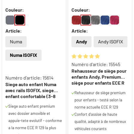
Couleur:
Couleur:
Article:
Article:
Numa
Andy
Andy ISOFIX
Numa ISOFIX
Note moyenne de 4.96 sur 5 ét
Numéro d'article: 15545
Rehausseur de siège pour
enfants Andy, Premium
Numéro d'article: 15614
siège pour enfants ECE R
Siege auto enfant Numa
129 testé noir
avec rails ISOFIX, siege
Rehausseur de siège premium
enfant confortable (3-8
pour enfants - testé selon la
ans) 100-150 cm, siege
Siege auto enfant premium
norme actuelle ECE R 129
auto 2in1 avec dossier
avec dossier amovible et
amovible et appui-tete
Confort d'assise de haute
reglable ECE R 129 certifie
appuie-tete evolutif - conforme
qualité, adapté à de nombreux
noir
a la norme ECE R 129 la plus
véhicules courants