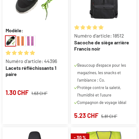
Modèle:
Note moyenne de 5 sur 5 étoil
Numéro d'article: 18512
Sacoche de siège arrière
Francis noir
Note moyenne de 4.88 sur 5 étoiles
Numéro d'article: 44396
Beaucoup d'espace pour les
Lacets réfléchissants 1
magazines, les snacks et
paire
l'ambiance ; Co.
Protège contre la saleté,
1.30 CHF
1.63 CHF
l'humidité et l'usure
Compagnon de voyage idéal
5.23 CHF
5.81 CHF
- 30 %