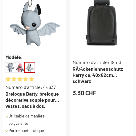
Modèle:
Numéro d'article: 18513
RÃ¼ckenlehnenschutz
Harry ca. 40x62cm
schwarz
Note moyenne de 5 sur 5 étoiles
Numéro d'article: 44637
3.30 CHF
Breloque Batty, breloque
décorative souple pour
vestes, sacs à dos,
cartables, poussettes
Utilisable de manière
polyvalente
Porte-jouet pratique