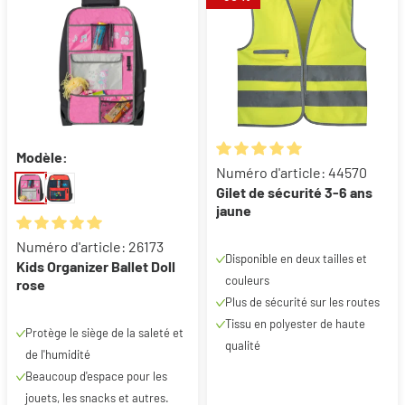
Modèle:
Note moyenne de 5 sur 5 étoil
Numéro d'article: 44570
Gilet de sécurité 3-6 ans
jaune
Note moyenne de 5 sur 5 étoiles
Numéro d'article: 26173
Disponible en deux tailles et
Kids Organizer Ballet Doll
couleurs
rose
Plus de sécurité sur les routes
Tissu en polyester de haute
Protège le siège de la saleté et
qualité
de l'humidité
Beaucoup d'espace pour les
jouets, les snacks et autres.