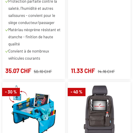
Protection parfaite contre la
universelle et robuste pour
saleté, l'humidité et autres
voiture/camion, 1 pièce
salissures - convient pour le
siège conducteur/passager
Matériau néoprène résistant et
étanche - finition de haute
qualité
Convient à de nombreux
véhicules courants
35.07 CHF
11.33 CHF
50.10 CHF
14.16 CHF
- 30 %
- 40 %