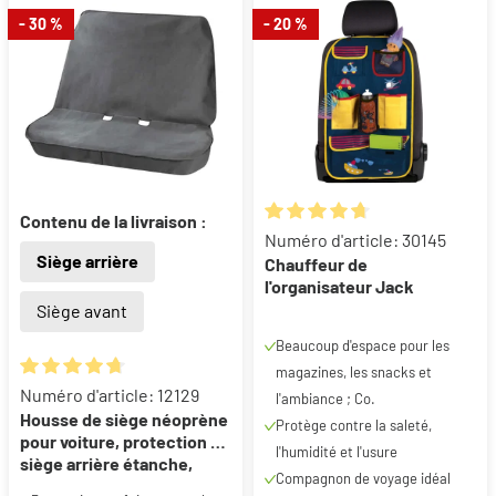
- 30 %
- 20 %
Contenu de la livraison :
Note moyenne de 4.8 sur 5 éto
Numéro d'article: 30145
Siège arrière
Chauffeur de
l'organisateur Jack
Siège avant
Beaucoup d'espace pour les
magazines, les snacks et
Note moyenne de 4.84 sur 5 étoiles
Numéro d'article: 12129
l'ambiance ; Co.
Housse de siège néoprène
Protège contre la saleté,
pour voiture, protection de
l'humidité et l'usure
siège arrière étanche,
Compagnon de voyage idéal
housse de protection