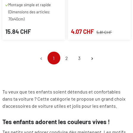
Montage simple et rapide
(Dimensions des articles:
70x40cm)
15.84 CHF
4.07 CHF
5.81 CHF
Page
Page
Page
1
2
3
Tu veux que tes enfants soient détendus et confortables
dans ta voiture ? Cette catégorie te propose un grand choix
d'accessoires de voiture utiles et jolis pour les enfants.
Tes enfants adorent les couleurs vives !
Tes petits vont adorer conduire dès maintenant. Les motifs