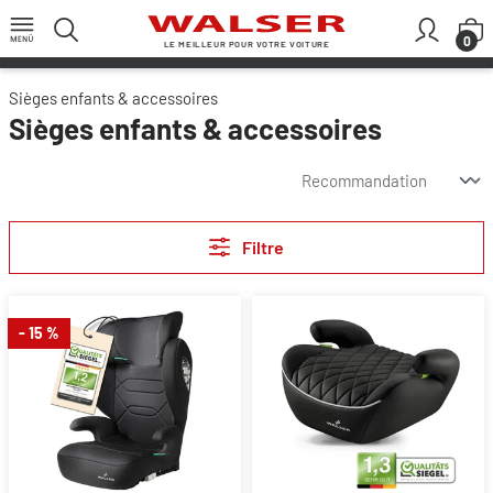
Passer au contenu principal
L
0
LE MEILLEUR POUR VOTRE VOITURE
Sièges enfants & accessoires
Sièges enfants & accessoires
Filtre
- 15 %