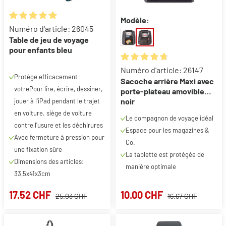
Modèle:
Note moyenne de 5 sur 5 étoiles
Numéro d'article: 26045
Table de jeu de voyage
pour enfants bleu
Note moyenne de 4.64 sur 5 ét
Numéro d'article: 26147
Protège efficacement
Sacoche arrière Maxi avec
votrePour lire, écrire, dessiner,
porte-plateau amovible
noir
jouer à l'iPad pendant le trajet
en voiture. siège de voiture
Le compagnon de voyage idéal
contre l'usure et les déchirures
Espace pour les magazines &
Avec fermeture à pression pour
Co.
une fixation sûre
La tablette est protégée de
Dimensions des articles:
manière optimale
33,5x41x3cm
17.52 CHF
10.00 CHF
25.03 CHF
16.67 CHF