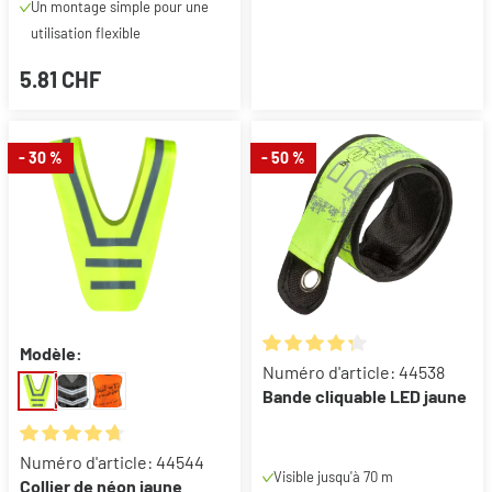
Un montage simple pour une
utilisation flexible
5.81 CHF
- 30 %
- 50 %
Modèle:
Note moyenne de 4.25 sur 5 ét
Numéro d'article: 44538
Bande cliquable LED jaune
Note moyenne de 4.8 sur 5 étoiles
Numéro d'article: 44544
Visible jusqu'à 70 m
Collier de néon jaune