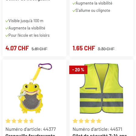
Augmente la visibilité
S'allume ou clignote
Visible jusqu'à 100 m
Augmente la visibilité
Pour l'école et les loisirs
4.07 CHF
1.65 CHF
5.81 CHF
3.30 CHF
- 20 %
Note moyenne de 4.67 sur 5 étoiles
Note moyenne de 5 sur 5 étoil
Numéro d'article: 44377
Numéro d'article: 44571
Grenouille foudroyante
Gilet de sécurité 7-14 ans