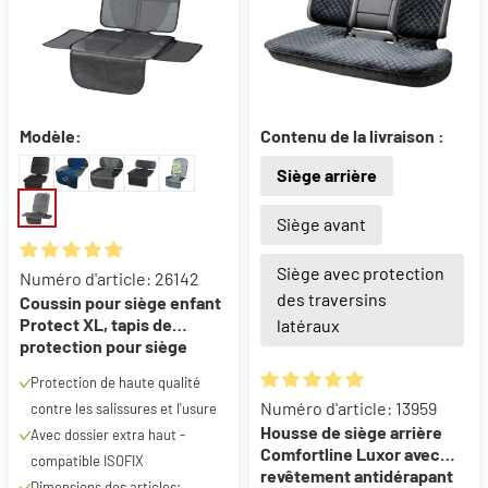
Modèle:
Contenu de la livraison :
Siège arrière
Siège avant
Siège avec protection
Note moyenne de 4.9 sur 5 étoiles
Numéro d'article: 26142
des traversins
Coussin pour siège enfant
Protect XL, tapis de
latéraux
protection pour siège
enfant noir
Protection de haute qualité
Note moyenne de 4.89 sur 5 ét
Numéro d'article: 13959
contre les salissures et l'usure
Housse de siège arrière
Avec dossier extra haut -
Comfortline Luxor avec
compatible ISOFIX
revêtement antidérapant
Dimensions des articles: